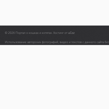
© 2026 Портал о кошках и котятах.
Хостинг от
uCoz
Использование авторских фотографий, видео и текстов с данного сайта бе