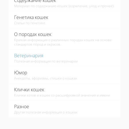
Содержание кошек
Материал по содержанию кошек (кормление, уход и прочее)
Генетика кошек
Статьи по генетике
О породах кошек
Краткая информация о различных породах кошек на основе
стандартов пород и окрасов.
Ветеринария
Полезная информация по ветеринарии
Юмор
Анекдоты, афоризмы, стишки о кошках
Клички кошек
Клички котов и кошек со расшифровкой значения и имени
Разное
Другая полезная информация о кошках