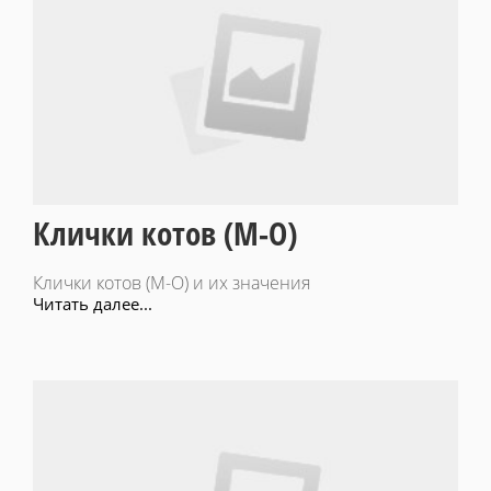
Клички котов (М-О)
Клички котов (М-О) и их значения
Читать далее...