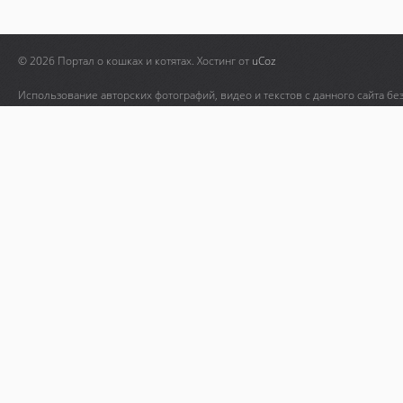
© 2026 Портал о кошках и котятах.
Хостинг от
uCoz
Использование авторских фотографий, видео и текстов с данного сайта бе