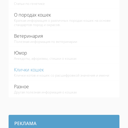
Статьи по генетике
О породах кошек
Краткая информация о различных породах кошек на основе
стандартов пород и окрасов.
Ветеринария
Полезная информация по ветеринарии
Юмор
Анекдоты, афоризмы, стишки о кошках
Клички кошек
Клички котов и кошек со расшифровкой значения и имени
Разное
Другая полезная информация о кошках
РЕКЛАМА