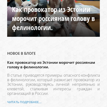
Как провокатор из Эстонии
морочит россиянам голову в
фелинологии.
НОВОЕ В БЛОГЕ
Как провокатор из Эстонии морочит россиянам
голову в фелинологии.
В статье приводятся примеры опасного конфликта
в фелинологии, который разжигает провокатор из
Эстонии, руководствуясь личной неприязнью и
клеветой, сталкивая интересы граждан и
организаций в России.
ЧИТАТЬ ПОДРОБНЕЕ...