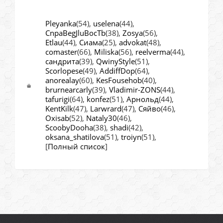
Pleyanka
(54)
,
uselena
(44)
,
CnpaBegJluBocTb
(38)
,
Zosya
(56)
,
Etlau
(44)
,
Сиама
(25)
,
advokat
(48)
,
comaster
(66)
,
Miliska
(56)
,
reelverma
(44)
,
сандрита
(39)
,
QwinyStyle
(51)
,
Scorlopese
(49)
,
AddiffDop
(64)
,
anorealay
(60)
,
KesFousehob
(40)
,
brurnearcarly
(39)
,
Vladimir-ZONS
(44)
,
tafurigi
(64)
,
konfez
(51)
,
Арнольд
(44)
,
KentKilk
(47)
,
Larwrard
(47)
,
Сяйво
(46)
,
Oxisab
(52)
,
Nataly30
(46)
,
ScoobyDooha
(38)
,
shadi
(42)
,
oksana_shatilova
(51)
,
troiyn
(51)
,
[
Полный список
]