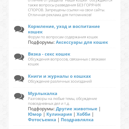
отличие от раздела "Наши кошки" обсуждаются
также вопросы разведения БЕЗ ГОРЯЧИХ
СПОРОВ. Запрещены ссылки на свои сайты.
Отличная реклама для питомников!
Кормление, уход и воспитание
кошек
Форум по вопросам содержания кошек
Подфорумы:
Аксессуары для кошек
Вязка - секс кошек
Обсуждения вопросов, связанных с вязками
кошек
Книги и журналы о кошках
Обсуждение различных зооизданий
Мурлыкалка
Разговоры на любые темы, обсуждение
повседневных дел и т.д.
Подфорумы:
Другие животные
|
Юмор
|
Кулинария
|
Хобби
|
Фотосъемка
|
Поздравлялка