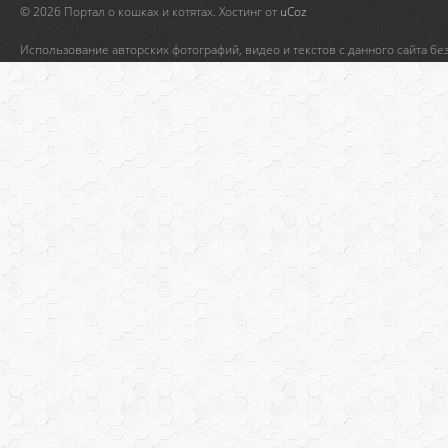
© 2026 Портал о кошках и котятах.
Хостинг от
uCoz
Использование авторских фотографий, видео и текстов с данного сайта бе