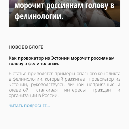
морочит россиянам голову в
фелинологии.
НОВОЕ В БЛОГЕ
Как провокатор из Эстонии морочит россиянам
голову в фелинологии.
В статье приводятся примеры опасного конфликта
в фелинологии, который разжигает провокатор из
Эстонии, руководствуясь личной неприязнью и
клеветой, сталкивая интересы граждан и
организаций в России.
ЧИТАТЬ ПОДРОБНЕЕ...