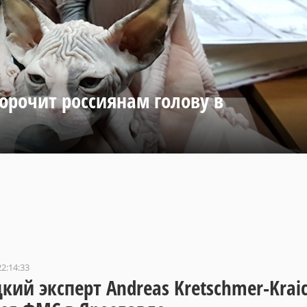
орочит россиянам голову в
22:14:33
кий эксперт Andreas Kretschmer-Krai