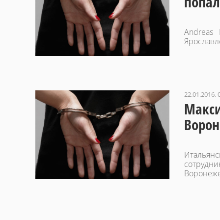
попал
Andreas 
Ярославле
22.01.2016, 
Макси
Ворон
Итальян
сотрудн
Воронеже