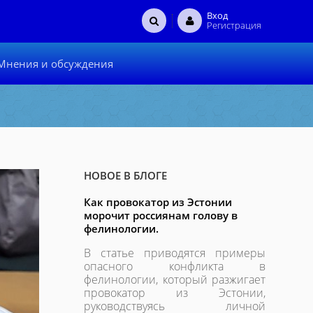
Вход
Регистрация
Мнения и обсуждения
НОВОЕ В БЛОГЕ
Как провокатор из Эстонии
морочит россиянам голову в
фелинологии.
В статье приводятся примеры
опасного конфликта в
фелинологии, который разжигает
провокатор из Эстонии,
руководствуясь личной