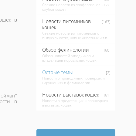
Свежие новости из профессиональных
клубов кошек
кошек в
Новости питомников
[163]
кошек
Свежие новости из питомников о
выпусках котят, новых животных и т.п.
Обзор фелинологии
[60]
Обзор новостей заводчиков и
владельцев породистых кошек
Острые темы
[2]
Новости о проводимых проверках и
нарушениях в фелинологии
Новости выставок кошек
ойман"
[61]
ости в
Новости о предстоящих и прошедших
выставках кошек.