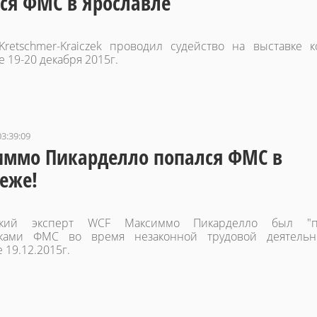
ся ФМС в Ярославле
Kretschmer-Kraiczek проводил судейство на выставке 
 19-20 декабря 2015г.
03:39:09
ммо Пикарделло попался ФМС в
еже!
ский эксперт WCF Максиммо Пикарделло был "п
иками ФМС во время незаконной трудовой деятельн
 19.12.2015г.