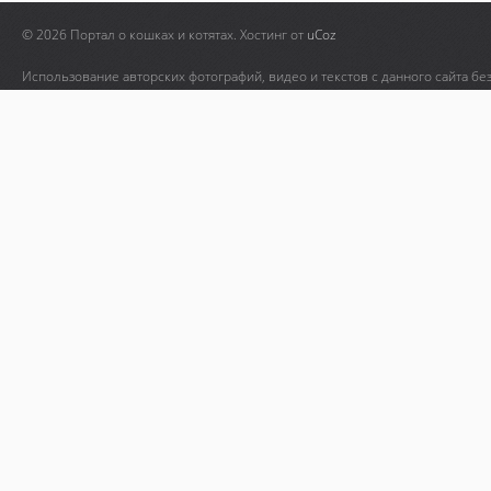
© 2026 Портал о кошках и котятах.
Хостинг от
uCoz
Использование авторских фотографий, видео и текстов с данного сайта бе