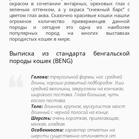
окрасом в сочетании янтарных, ореховых глаз с
зеленым оттенком, а у окраса “снежный барс” с
цветом глаз аква. Сказочно красивые кошки нашли
огромное количество приверженцев данной
породы и сегодня это одна из наиболее
популярных пород на многих выставках
породистых кошек в мире.
Выписка из стандарта бенгальской
породы кошек (BENG)
Голова:
треугольной формы; нос средней
длины; хорошо развитый подбородок. Уши
средней величины, закруглены на кончиках,
широкого постава. Глаза большие, чуть
косого постава.
Тело:
длинное, крупное, мускулистое хвост
длинный с черной полосой на конце.
Шерсть:
очень короткая, прилегающая,
мягкая, гладкая.
Особенности:
характер отметин на
шерсти существенно отличается от