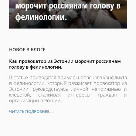
морочит россиянам голову в
фелинологии.
НОВОЕ В БЛОГЕ
Как провокатор из Эстонии морочит россиянам
голову в фелинологии.
В статье приводятся примеры опасного конфликта
в фелинологии, который разжигает провокатор из
Эстонии, руководствуясь личной неприязнью и
клеветой, сталкивая интересы граждан и
организаций в России.
ЧИТАТЬ ПОДРОБНЕЕ...