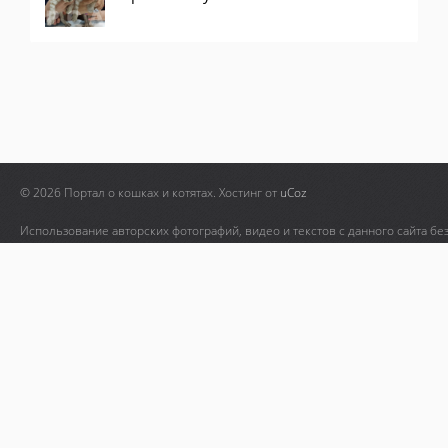
© 2026 Портал о кошках и котятах.
Хостинг от
uCoz
Использование авторских фотографий, видео и текстов с данного сайта бе