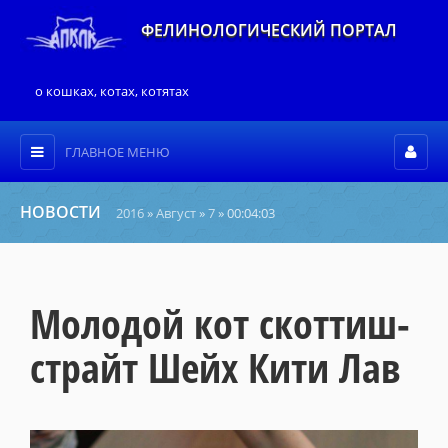
ФЕЛИНОЛОГИЧЕСКИЙ ПОРТАЛ
о кошках, котах, котятах
ГЛАВНОЕ МЕНЮ
НОВОСТИ
2016
»
Август
»
7
» 00:04:03
Молодой кот скоттиш-
страйт Шейх Кити Лав