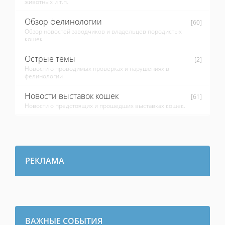
животных и т.п.
Обзор фелинологии
[60]
Обзор новостей заводчиков и владельцев породистых
кошек
Острые темы
[2]
Новости о проводимых проверках и нарушениях в
фелинологии
Новости выставок кошек
[61]
Новости о предстоящих и прошедших выставках кошек.
РЕКЛАМА
ВАЖНЫЕ СОБЫТИЯ