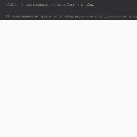
© 2026 Портал о кошках и котятах.
Хостинг от
uCoz
Использование авторских фотографий, видео и текстов с данного сайта бе