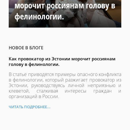
морочит россиянам голову в
фелинологии.
НОВОЕ В БЛОГЕ
Как провокатор из Эстонии морочит россиянам
голову в фелинологии.
В статье приводятся примеры опасного конфликта
в фелинологии, который разжигает провокатор из
Эстонии, руководствуясь личной неприязнью и
клеветой, сталкивая интересы граждан и
организаций в России.
ЧИТАТЬ ПОДРОБНЕЕ...