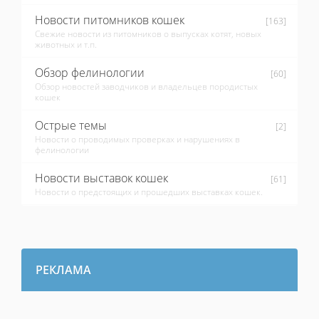
Новости питомников кошек
[163]
Свежие новости из питомников о выпусках котят, новых
животных и т.п.
Обзор фелинологии
[60]
Обзор новостей заводчиков и владельцев породистых
кошек
Острые темы
[2]
Новости о проводимых проверках и нарушениях в
фелинологии
Новости выставок кошек
[61]
Новости о предстоящих и прошедших выставках кошек.
РЕКЛАМА