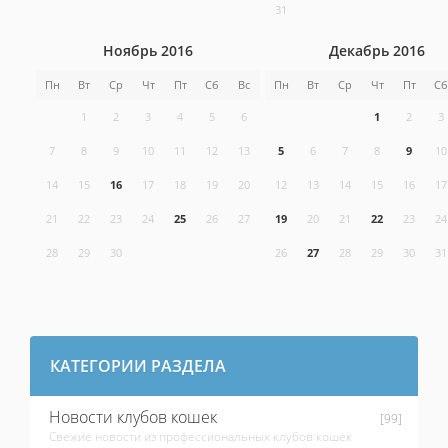
31
Ноябрь 2016
Декабрь 2016
Пн
Вт
Ср
Чт
Пт
Сб
Вс
Пн
Вт
Ср
Чт
Пт
Сб
1
2
3
4
5
6
1
2
3
7
8
9
10
11
12
13
5
6
7
8
9
10
14
15
16
17
18
19
20
12
13
14
15
16
17
21
22
23
24
25
26
27
19
20
21
22
23
24
28
29
30
26
27
28
29
30
31
КАТЕГОРИИ РАЗДЕЛА
Новости клубов кошек
[99]
Свежие новости из профессиональных клубов кошек