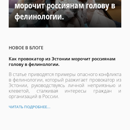
морочит россиянам голову в
фелинологии.
НОВОЕ В БЛОГЕ
Как провокатор из Эстонии морочит россиянам
голову в фелинологии.
В статье приводятся примеры опасного конфликта
в фелинологии, который разжигает провокатор из
Эстонии, руководствуясь личной неприязнью и
клеветой, сталкивая интересы граждан и
организаций в России.
ЧИТАТЬ ПОДРОБНЕЕ...