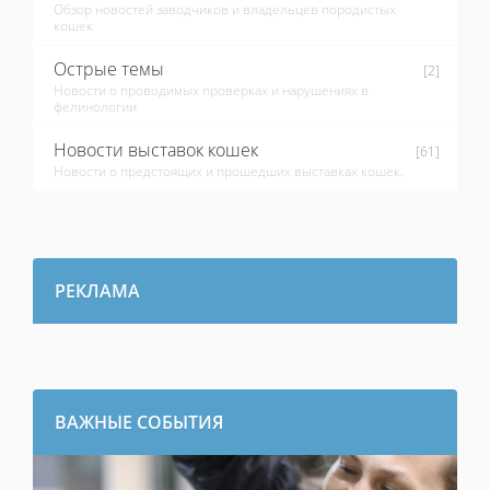
Обзор новостей заводчиков и владельцев породистых
кошек
Острые темы
[2]
Новости о проводимых проверках и нарушениях в
фелинологии
Новости выставок кошек
[61]
Новости о предстоящих и прошедших выставках кошек.
РЕКЛАМА
ВАЖНЫЕ СОБЫТИЯ