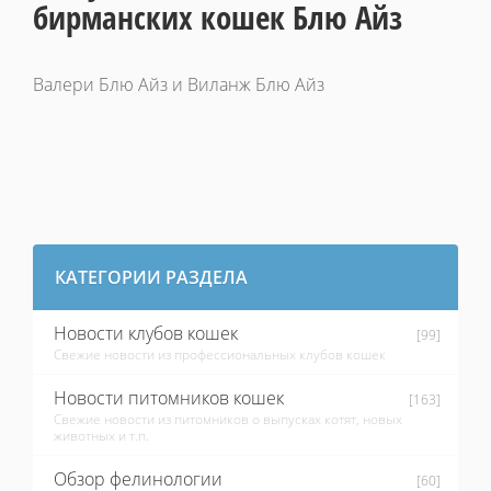
бирманских кошек Блю Айз
Валери Блю Айз и Виланж Блю Айз
КАТЕГОРИИ РАЗДЕЛА
Новости клубов кошек
[99]
Свежие новости из профессиональных клубов кошек
Новости питомников кошек
[163]
Свежие новости из питомников о выпусках котят, новых
животных и т.п.
Обзор фелинологии
[60]