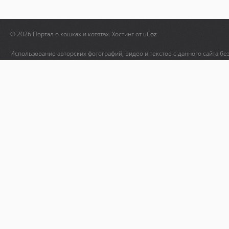
© 2026 Портал о кошках и котятах.
Хостинг от
uCoz
Использование авторских фотографий, видео и текстов с данного сайта бе