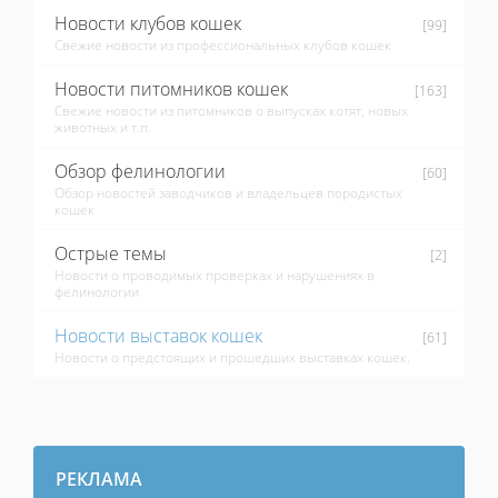
Новости клубов кошек
[99]
Свежие новости из профессиональных клубов кошек
Новости питомников кошек
[163]
Свежие новости из питомников о выпусках котят, новых
животных и т.п.
Обзор фелинологии
[60]
Обзор новостей заводчиков и владельцев породистых
кошек
Острые темы
[2]
Новости о проводимых проверках и нарушениях в
фелинологии
Новости выставок кошек
[61]
Новости о предстоящих и прошедших выставках кошек.
РЕКЛАМА