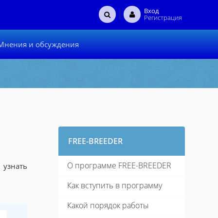
Вход
Регистрация
Мнения и обсуждения
FREE-BREEDER
О программе FREE-BREEDER
 узнать
Как вступить в программу
Какой порядок работы