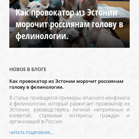
Как провокатор из Эстонии
морочит россиянам голову в
фелинологии.
НОВОЕ В БЛОГЕ
Как провокатор из Эстонии морочит россиянам
голову в фелинологии.
В статье приводятся примеры опасного конфликта
в фелинологии, который разжигает провокатор из
Эстонии, руководствуясь личной неприязнью и
клеветой, сталкивая интересы граждан и
организаций в России.
ЧИТАТЬ ПОДРОБНЕЕ...