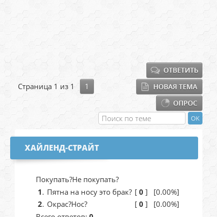
Страница
1
из
1
1
ХАЙЛЕНД-СТРАЙТ
Покупать?Не покупать?
1
.
Пятна на носу это брак?
[
0
]
[0.00%]
2
.
Окрас?Нос?
[
0
]
[0.00%]
Всего ответов:
0