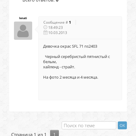
lenati
Сообщение #
1
18:49:23
10.03.2013
Девочка окрас SFL 71 ns2403
Черный серебристый пятнистый с
белым,
хайленд - страйт.
На фото 2 месяца и 4 месяца.
Страница
1
из
1
1