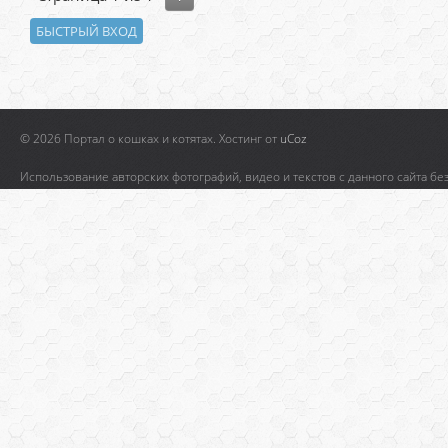
© 2026 Портал о кошках и котятах.
Хостинг от
uCoz
Использование авторских фотографий, видео и текстов с данного сайта бе