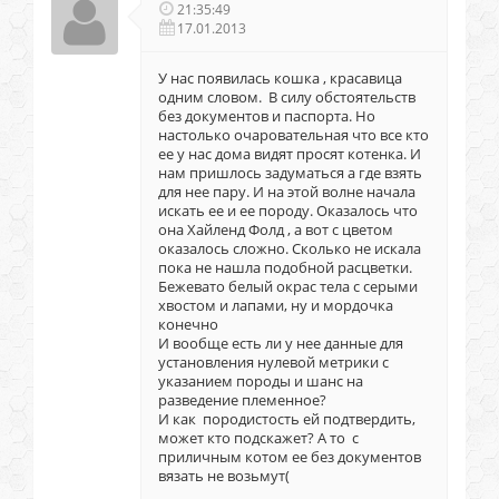
21:35:49
17.01.2013
У нас появилась кошка , красавица
одним словом. В силу обстоятельств
без документов и паспорта. Но
настолько очаровательная что все кто
ее у нас дома видят просят котенка. И
нам пришлось задуматься а где взять
для нее пару. И на этой волне начала
искать ее и ее породу. Оказалось что
она Хайленд Фолд , а вот с цветом
оказалось сложно. Сколько не искала
пока не нашла подобной расцветки.
Бежевато белый окрас тела с серыми
хвостом и лапами, ну и мордочка
конечно
И вообще есть ли у нее данные для
установления нулевой метрики с
указанием породы и шанс на
разведение племенное?
И как породистость ей подтвердить,
может кто подскажет? А то с
приличным котом ее без документов
вязать не возьмут(