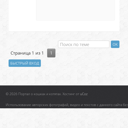
Страница
1
из
1
1
© 2026 Портал о кошках и котятах.
Хостинг от
uCoz
Использование авторских фотографий, видео и текстов с данного сайта бе