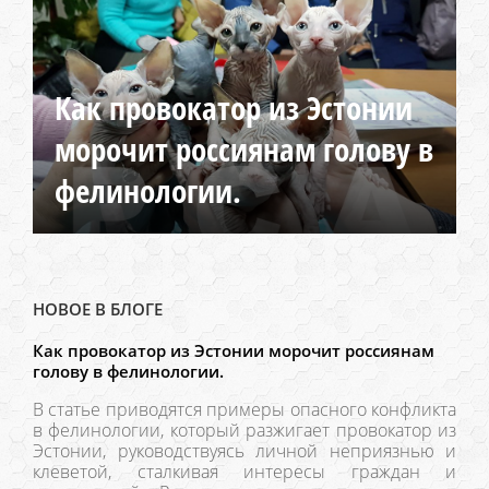
Как провокатор из Эстонии
морочит россиянам голову в
фелинологии.
НОВОЕ В БЛОГЕ
Как провокатор из Эстонии морочит россиянам
голову в фелинологии.
В статье приводятся примеры опасного конфликта
в фелинологии, который разжигает провокатор из
Эстонии, руководствуясь личной неприязнью и
клеветой, сталкивая интересы граждан и