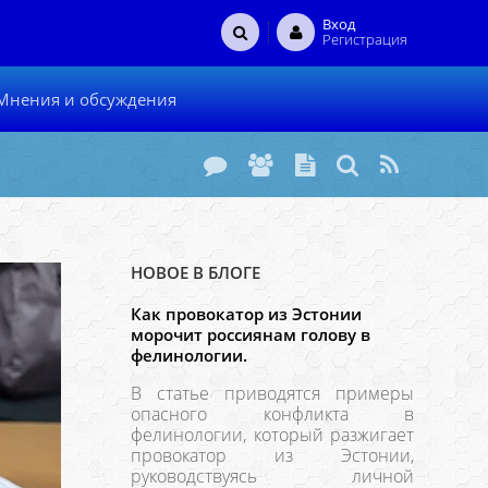
Вход
Регистрация
Мнения и обсуждения
НОВОЕ В БЛОГЕ
Как провокатор из Эстонии
морочит россиянам голову в
фелинологии.
В статье приводятся примеры
опасного конфликта в
фелинологии, который разжигает
провокатор из Эстонии,
руководствуясь личной