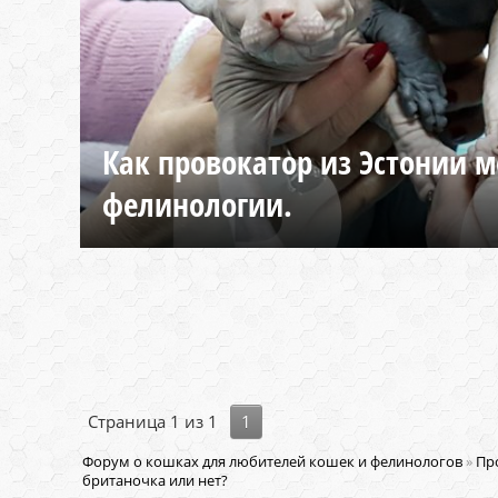
Как провокатор из Эстонии м
фелинологии.
Страница
1
из
1
1
Форум о кошках для любителей кошек и фелинологов
»
Пр
британочка или нет?