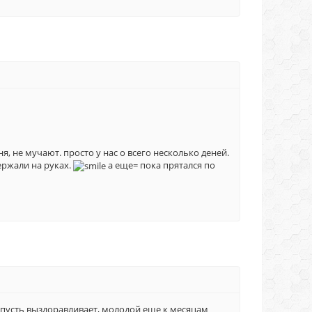
я, не мучают. просто у нас о всего несколько деней.
держали на руках.
а еще= пока прятался по
к пусть выздоравливает, молодой еще к месяцам