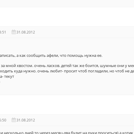
8:51
31.08.2012
написать, а как сообщить афели, что помощь нужна ее.
за мной хвостом. очень ласков. детей так же боится, шумные они у мен
т ходить куда нужно. очень любит- просит чтоб погладили, но чтоб не 
а- текут
а
6:50
31.08.2012
ми несколько дней то через месяц-два будит на руки проситься) а коти