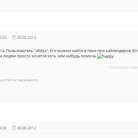
0:25
30.08.2012
а. Пользователь "afelya". Его можно найти в теме про хайлендеров. Е
 а людям просто хочется хоть чем нибудь помочь
Сообщение отр
истого и ласкового;)
9:38
30.08.2012