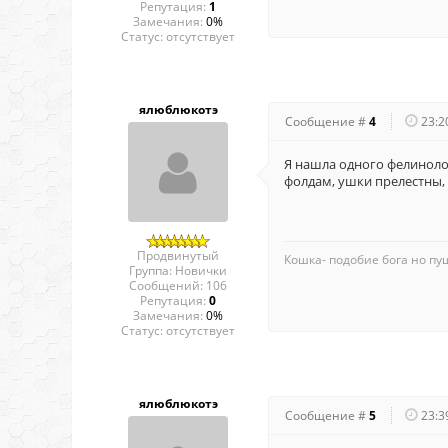
Репутация:
1
Замечания:
0%
Статус:
отсутствует
ялюблюкотэ
Сообщение #
4
23:2
Я нашла одного фелинолог
фолдам, ушки прелестны,
Продвинутый
Кошка- подобие бога но пуш
Группа: Новички
Сообщений:
106
Репутация:
0
Замечания:
0%
Статус:
отсутствует
ялюблюкотэ
Сообщение #
5
23:3