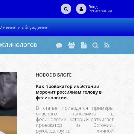
Вход
Регистрация
Мнения и обсуждения
 ФЕЛИНОЛОГОВ
НОВОЕ В БЛОГЕ
Как провокатор из Эстонии
морочит россиянам голову в
фелинологии.
В статье приводятся примеры
опасного конфликта в
фелинологии, который разжигает
провокатор из Эстонии,
руководствуясь личной