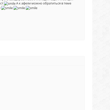
аст
А к афели можно обратиться в теме
о