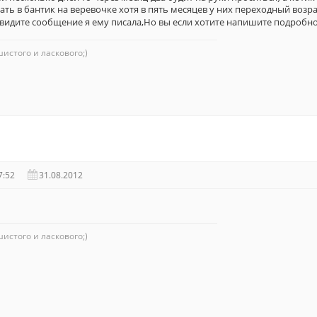
ть в бантик на веревочке хотя в пять месяцев у них переходный возр
видите сообщение я ему писала,Но вы если хотите напишите подробн
истого и ласкового;)
7:52
31.08.2012
истого и ласкового;)