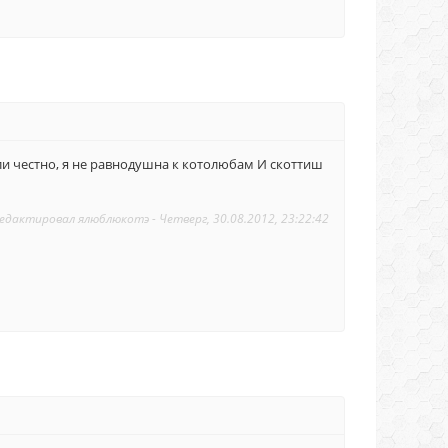
сли честно, я не равнодушна к котолюбам И скоттиш
едактировал
ялюблюкотэ
-
Четверг, 30.08.2012, 23:22:42