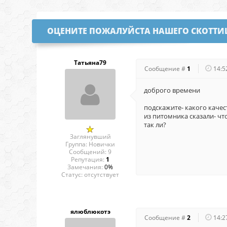
ОЦЕНИТЕ ПОЖАЛУЙСТА НАШЕГО СКОТТ
Татьяна79
Сообщение #
1
14:5
доброго времени
подскажите- какого качес
из питомника сказали- чт
так ли?
Заглянувший
Группа: Новички
Сообщений:
9
Репутация:
1
Замечания:
0%
Статус:
отсутствует
ялюблюкотэ
Сообщение #
2
14:2