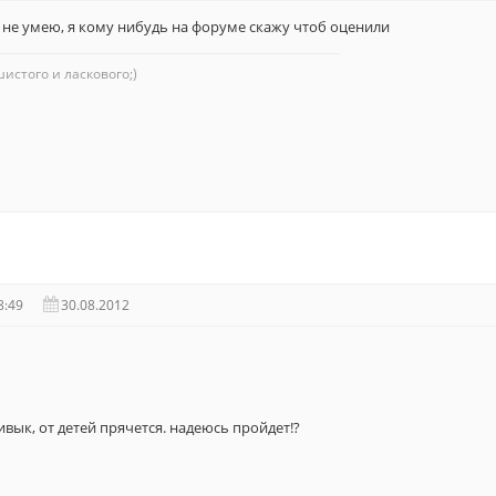
 не умею, я кому нибудь на форуме скажу чтоб оценили
истого и ласкового;)
8:49
30.08.2012
ивык, от детей прячется. надеюсь пройдет!?