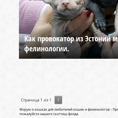
Как провокатор из Эстонии м
фелинологии.
Страница
1
из
1
1
Форум о кошках для любителей кошек и фелинологов
»
Пр
пожалуйста нашего скоттиш-фолда