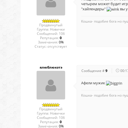
четырем может будит игра
"хайлендеры"
вы у
Кошка- подобие бога но пуш
Продвинутый
Группа: Новички
Сообщений:
106
Репутация:
0
Замечания:
0%
Статус:
отсутствует
ялюблюкотэ
Сообщение #
9
00:1
Афели мужик
Кошка- подобие бога но пуш
Продвинутый
Группа: Новички
Сообщений:
106
Репутация:
0
Замечания:
0%