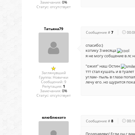
Замечания:
0%
Статус:
отсутствует
Татьяна79
Сообщение #
7
00:0
спасибо:)
котику 3 месяца
я не могу собщение в лс 
"ожил" наш Остин
ттт стал кушать и в туале
Заглянувший
углам- пыль в глаза попал
Группа: Новички
Сообщений:
9
лечу его. но щурится пок
Репутация:
1
Замечания:
0%
Статус:
отсутствует
ялюблюкотэ
Сообщение #
8
00:1
Поздравляю! Если он с ва