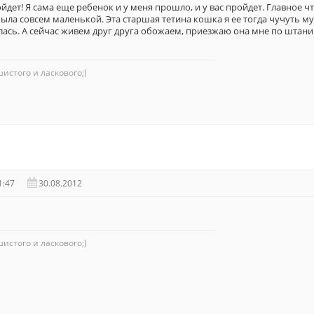
дет! Я сама еще ребенок и у меня прошло, и у вас пройдет. Главное чт
была совсем маленькой. Эта старшая тетина кошка я ее тогда чучуть 
лась. А сейчас живем друг друга обожаем, приезжаю она мне по штани
истого и ласкового;)
1:47
30.08.2012
истого и ласкового;)