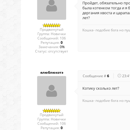
Пройдет, обязательно прой
была котенком тогда и я 
дергания хвоста и царапа
лет?
Продвинутый
Кошка- подобие бога но пуш
Группа: Новички
Сообщений:
106
Репутация:
0
Замечания:
0%
Статус:
отсутствует
ялюблюкотэ
Сообщение #
6
23:4
Котику сколько лет?
Кошка- подобие бога но пуш
Продвинутый
Группа: Новички
Сообщений:
106
Репутация:
0