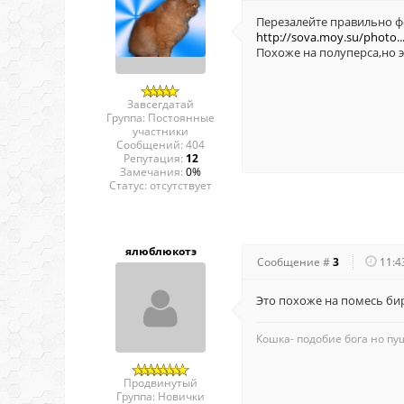
Перезалейте правильно ф
http://sova.moy.su/photo...
Похоже на полуперса,но э
Завсегдатай
Группа: Постоянные
участники
Сообщений:
404
Репутация:
12
Замечания:
0%
Статус:
отсутствует
ялюблюкотэ
Сообщение #
3
11:4
Это похоже на помесь б
Кошка- подобие бога но пуш
Продвинутый
Группа: Новички