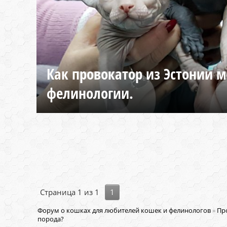
Как провокатор из Эстонии м
фелинологии.
Страница
1
из
1
1
Форум о кошках для любителей кошек и фелинологов
»
Пр
порода?