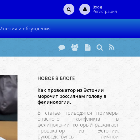
Вход
Регистрация
Мнения и обсуждения
НОВОЕ В БЛОГЕ
Как провокатор из Эстонии
морочит россиянам голову в
фелинологии.
В статье приводятся примеры
опасного конфликта в
фелинологии, который разжигает
провокатор из Эстонии,
руководствуясь личной