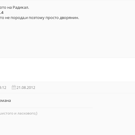
ото на Радикал.
.4
то не порода,и поэтому просто дворянин.
3:12
21.08.2012
ирмана
истого и ласкового;)