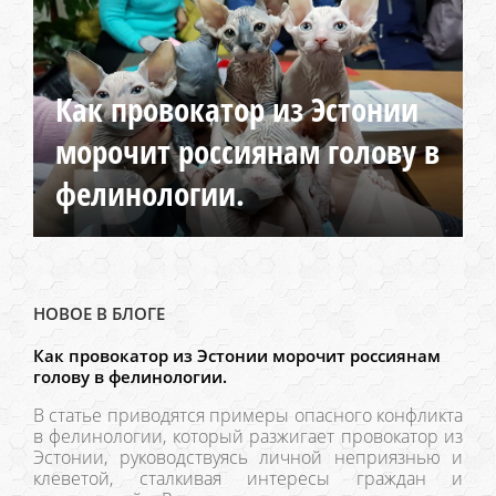
Как провокатор из Эстонии
морочит россиянам голову в
фелинологии.
НОВОЕ В БЛОГЕ
Как провокатор из Эстонии морочит россиянам
голову в фелинологии.
В статье приводятся примеры опасного конфликта
в фелинологии, который разжигает провокатор из
Эстонии, руководствуясь личной неприязнью и
клеветой, сталкивая интересы граждан и