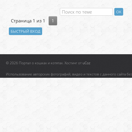
Страница
1
из
1
1
© 2026 Портал о кошках и котятах.
Хостинг от
uCoz
Использование авторских фотографий, видео и текстов с данного сайта бе