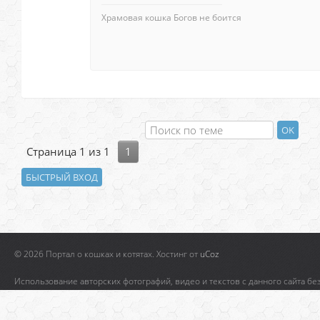
Храмовая кошка Богов не боится
Страница
1
из
1
1
© 2026 Портал о кошках и котятах.
Хостинг от
uCoz
Использование авторских фотографий, видео и текстов с данного сайта бе