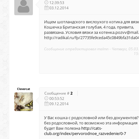
12:39:53
03.12.2014
Ищем шотландского вислоухого котика для вязк
Кошечка Британская голубая, 4 года, привита,
развязана. Условия вязки за котенка.pozvv@mail.r
http://radikal.ru/fp/27735fe9ceda45c0849bfa31da0
Сообщение отредактировал
malmn
-
Четверг, 05.03
15
Clevercat
Сообщение #
2
00:53:52
09.12.2014
У Вас кошка с родословной или без документов?
без родословной, то возможно эта информация
будет Вам полезна
http://cats-
club.org/index/pervorodnoe_razvedenie/0-7