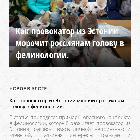
Как провокатор из Эстонии
морочит россиянам голову в
фелинологии.
НОВОЕ В БЛОГЕ
Как провокатор из Эстонии морочит россиянам
голову в фелинологии.
В статье приводятся примеры опасного конфликта
в фелинологии, который разжигает провокатор из
Эстонии, руководствуясь личной неприязнью и
клеветой, сталкивая интересы граждан и