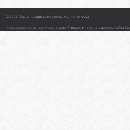
© 2026 Портал о кошках и котятах.
Хостинг от
uCoz
Использование авторских фотографий, видео и текстов с данного сайта бе