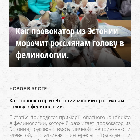
Как провокатор из Эстонии
морочит россиянам голову в
фелинологии.
НОВОЕ В БЛОГЕ
Как провокатор из Эстонии морочит россиянам
голову в фелинологии.
В статье приводятся примеры опасного конфликта
в фелинологии, который разжигает провокатор из
Эстонии, руководствуясь личной неприязнью и
клеветой, сталкивая интересы граждан и