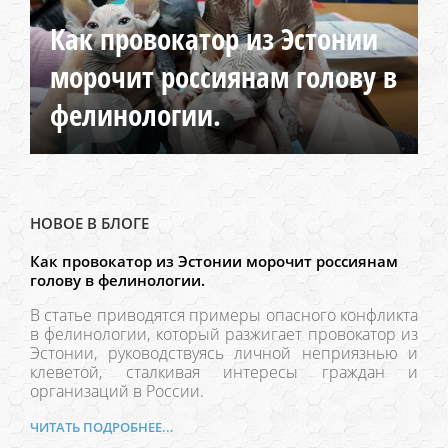
Как провокатор из Эстонии
морочит россиянам голову в
фелинологии.
НОВОЕ В БЛОГЕ
Как провокатор из Эстонии морочит россиянам
голову в фелинологии.
В статье приводятся примеры опасного конфликта
в фелинологии, который разжигает провокатор из
Эстонии, руководствуясь личной неприязнью и
клеветой, сталкивая интересы граждан и
организаций в России.
ЧИТАТЬ ПОДРОБНЕЕ...