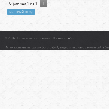
Страница
1
из
1
1
© 2026 Портал о кошках и котятах.
Хостинг от
uCoz
Использование авторских фотографий, видео и текстов с данного сайта бе