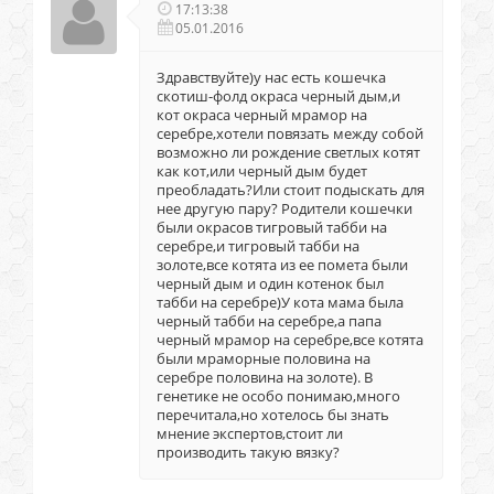
17:13:38
05.01.2016
Здравствуйте)у нас есть кошечка
скотиш-фолд окраса черный дым,и
кот окраса черный мрамор на
серебре,хотели повязать между собой
возможно ли рождение светлых котят
как кот,или черный дым будет
преобладать?Или стоит подыскать для
нее другую пару? Родители кошечки
были окрасов тигровый табби на
серебре,и тигровый табби на
золоте,все котята из ее помета были
черный дым и один котенок был
табби на серебре)У кота мама была
черный табби на серебре,а папа
черный мрамор на серебре,все котята
были мраморные половина на
серебре половина на золоте). В
генетике не особо понимаю,много
перечитала,но хотелось бы знать
мнение экспертов,стоит ли
производить такую вязку?