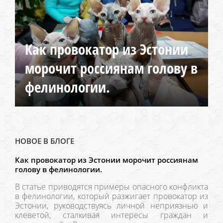
Как провокатор из Эстонии
морочит россиянам голову в
фелинологии.
НОВОЕ В БЛОГЕ
Как провокатор из Эстонии морочит россиянам
голову в фелинологии.
В статье приводятся примеры опасного конфликта
в фелинологии, который разжигает провокатор из
Эстонии, руководствуясь личной неприязнью и
клеветой, сталкивая интересы граждан и