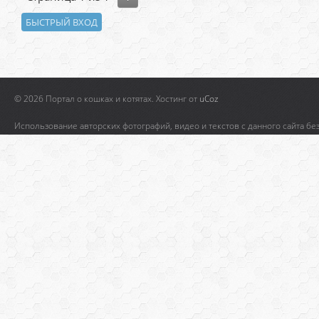
© 2026 Портал о кошках и котятах.
Хостинг от
uCoz
Использование авторских фотографий, видео и текстов с данного сайта бе