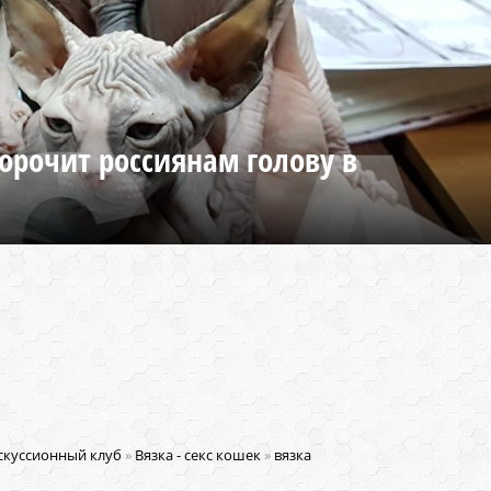
орочит россиянам голову в
скуссионный клуб
»
Вязка - секс кошек
»
вязка