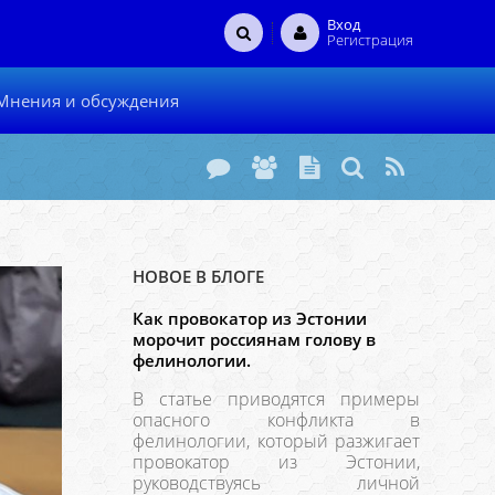
Вход
Регистрация
Мнения и обсуждения
НОВОЕ В БЛОГЕ
Как провокатор из Эстонии
морочит россиянам голову в
фелинологии.
В статье приводятся примеры
опасного конфликта в
фелинологии, который разжигает
провокатор из Эстонии,
руководствуясь личной