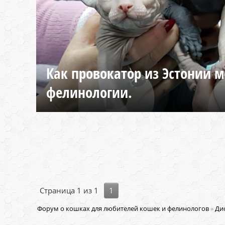
Как провокатор из Эстонии м
фелинологии.
Страница
1
из
1
1
Форум о кошках для любителей кошек и фелинологов
»
Ди