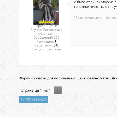
А бывают ли "вислоухие 
генетике животных, то лу
"Даже самая маленькая ко
Продвинутый
Группа: Постоянные
участники
Сообщений:
251
Репутация:
7
Замечания:
0%
Статус:
отсутствует
Форум о кошках для любителей кошек и фелинологов
»
Ди
Страница
1
из
1
1