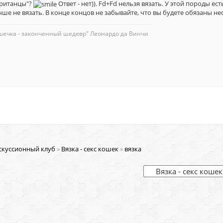
британцы"?
Ответ - нет)). Fd+Fd нельзя вязать. У этой породы ес
чше не вязать. В конце концов не забывайте, что вы будете обязаны не
шечка - законченный шедевр" Леонардо да Винчи
скуссионный клуб
»
Вязка - секс кошек
»
вязка