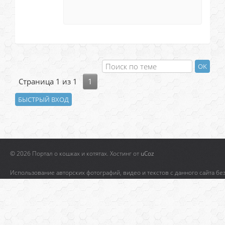
Страница
1
из
1
1
© 2026 Портал о кошках и котятах.
Хостинг от
uCoz
Использование авторских фотографий, видео и текстов с данного сайта бе