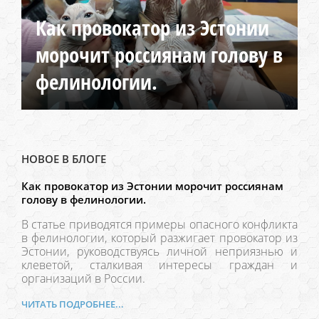
Как провокатор из Эстонии
морочит россиянам голову в
фелинологии.
НОВОЕ В БЛОГЕ
Как провокатор из Эстонии морочит россиянам
голову в фелинологии.
В статье приводятся примеры опасного конфликта
в фелинологии, который разжигает провокатор из
Эстонии, руководствуясь личной неприязнью и
клеветой, сталкивая интересы граждан и
организаций в России.
ЧИТАТЬ ПОДРОБНЕЕ...