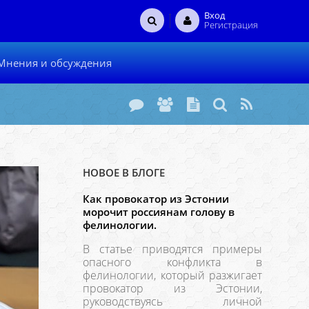
Вход
Регистрация
Мнения и обсуждения
НОВОЕ В БЛОГЕ
Как провокатор из Эстонии
морочит россиянам голову в
фелинологии.
В статье приводятся примеры
опасного конфликта в
фелинологии, который разжигает
провокатор из Эстонии,
руководствуясь личной