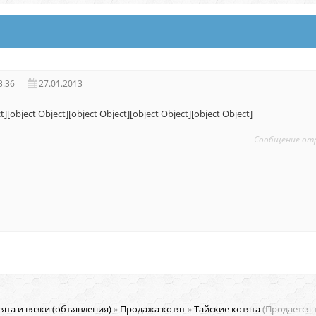
3:36
27.01.2013
t][object Object][object Object][object Object][object Object]
Сообщение от
ята и вязки (объявления)
»
Продажа котят
»
Тайские котята
(Продается 