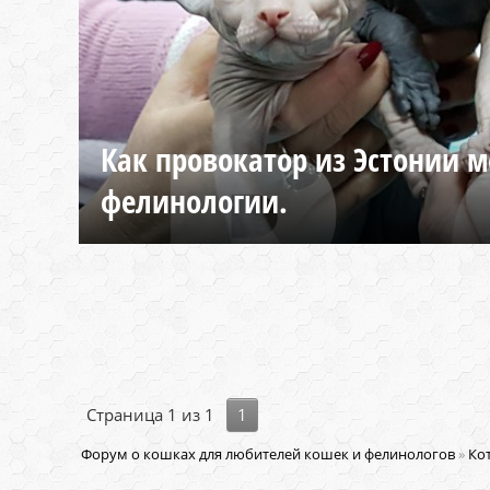
Как провокатор из Эстонии м
фелинологии.
Страница
1
из
1
1
Форум о кошках для любителей кошек и фелинологов
»
Кот