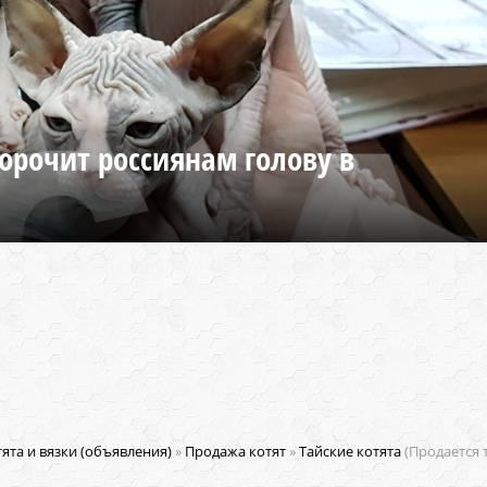
орочит россиянам голову в
ята и вязки (объявления)
»
Продажа котят
»
Тайские котята
(Продается 