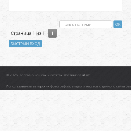
Страница
1
из
1
1
© 2026 Портал о кошках и котятах.
Хостинг от
uCoz
Использование авторских фотографий, видео и текстов с данного сайта бе