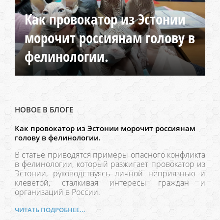
Как провокатор из Эстонии
морочит россиянам голову в
фелинологии.
НОВОЕ В БЛОГЕ
Как провокатор из Эстонии морочит россиянам
голову в фелинологии.
В статье приводятся примеры опасного конфликта
в фелинологии, который разжигает провокатор из
Эстонии, руководствуясь личной неприязнью и
клеветой, сталкивая интересы граждан и
организаций в России.
ЧИТАТЬ ПОДРОБНЕЕ...