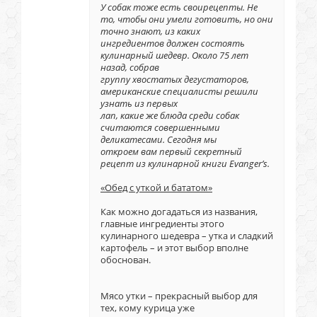
У собак тоже есть своирецепты. Не
то, чтобы они умели готовить, но они
точно знают, из каких
ингредиентов должен состоять
кулинарный шедевр. Около 75 лет
назад, собрав
группу хвостатых дегустаторов,
американские специалисты решили
узнать из первых
лап, какие же блюда среди собак
считаются совершенными
деликатесами. Сегодня мы
откроем вам первый секретный
рецепт из кулинарной книги
Evanger
’
s
.
«Обед с уткой и бататом»
Как можно догадаться из названия,
главные ингредиенты этого
кулинарного шедевра – утка и сладкий
картофель – и этот выбор вполне
обоснован.
Мясо утки – прекрасный выбор для
тех, кому курица уже