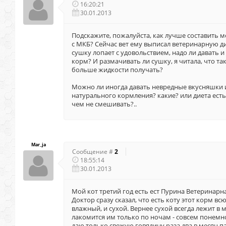
16:20:21
30.01.2013
Подскажите, пожалуйста, как лучше составить м
с МКБ? Сейчас вет ему выписал ветеринарную д
сушку лопает с удовольствием, надо ли давать 
корм? И размачивать ли сушку, я читала, что так
больше жидкости получать?
Можно ли иногда давать невредные вкусняшки 
натурального кормления? какие? или диета есть 
чем не смешивать?..
Mar_ja
Сообщение #
2
18:55:14
30.01.2013
Мой кот третий год есть ест Пурина Ветеринарна
Доктор сразу сказал, что есть коту этот корм вс
влажный, и сухой. Вернее сухой всегда лежит в м
лакомится им только по ночам - совсем понем
даю только свежую говядину раза два в месяц п