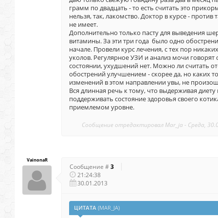
грамм по двадцать - то есть считать это прико
нельзя, так, лакомство. Доктор в курсе - против
не имеет.
Дополнительно только пасту для выведения шер
витамины. За эти три года было одно обострен
начале. Провели курс лечения, с тех пор никаких
уколов. Регулярное УЗИ и анализ мочи говорят
состоянии, ухудшений нет. Можно ли считать от
обострений улучшением - скорее да, но каких т
изменений в этом направлении увы, не произош
Вся длинная речь к тому, что выдерживая диету
поддерживать состояние здоровья своего котик
приемлемом уровне.
Сообщение отредактировал
Mar_ja
-
Среда, 30.
VainonaR
Сообщение #
3
21:24:38
30.01.2013
ЦИТАТА
(
MAR_JA
)