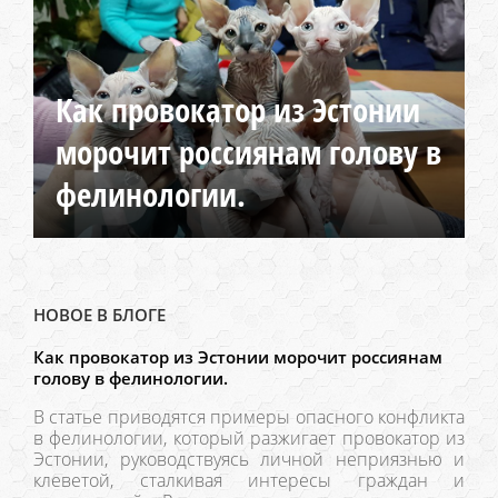
Как провокатор из Эстонии
морочит россиянам голову в
фелинологии.
НОВОЕ В БЛОГЕ
Как провокатор из Эстонии морочит россиянам
голову в фелинологии.
В статье приводятся примеры опасного конфликта
в фелинологии, который разжигает провокатор из
Эстонии, руководствуясь личной неприязнью и
клеветой, сталкивая интересы граждан и