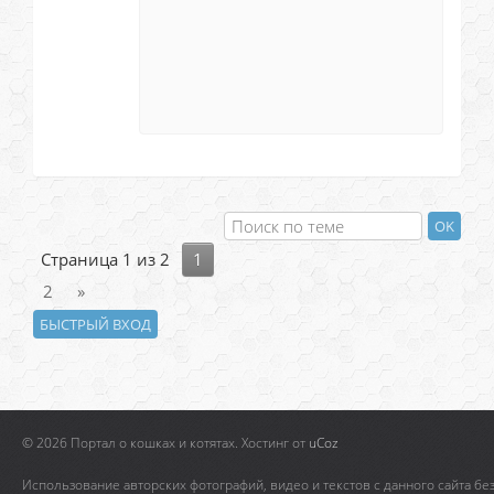
Страница
1
из
2
1
2
»
© 2026 Портал о кошках и котятах.
Хостинг от
uCoz
Использование авторских фотографий, видео и текстов с данного сайта бе