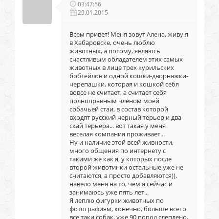
03:47:56
29.01.2015
Всем привет! Меня зовут Алена, живу я
в Хабаровске, очень люблю
животных, а потому, являюсь
счастливым обладателем этих самых
животных в лице трех курильских
бобтейлов и одной кошки-дворняжки-
черепашки, которая и кошкой себя
вовсе не считает, а считает себя
полноправным членом моей
собачьей стаи, в состав которой
входят русский черный терьер и два
скай терьера... вот такая у меня
веселая компания проживает...
Ну и наличие этой всей живности,
много общения по интернету с
такими же как я, у которых после
второй животинки остальные уже не
считаются, а просто добавляются)),
навело меня на то, чем я сейчас и
занимаюсь уже пять лет...
Я леплю фигурки животных по
фотографиям, конечно, больше всего
все таки собак, уже 90 пород слеплено,