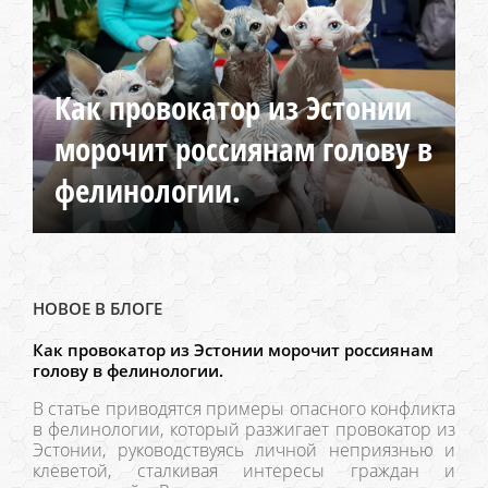
Как провокатор из Эстонии
морочит россиянам голову в
фелинологии.
НОВОЕ В БЛОГЕ
Как провокатор из Эстонии морочит россиянам
голову в фелинологии.
В статье приводятся примеры опасного конфликта
в фелинологии, который разжигает провокатор из
Эстонии, руководствуясь личной неприязнью и
клеветой, сталкивая интересы граждан и