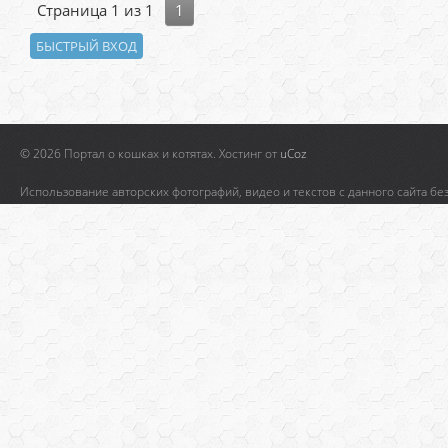
Страница
1
из
1
1
© 2026 Портал о кошках и котятах.
Хостинг от
uCoz
Использование авторских фотографий, видео и текстов с данного сайта бе