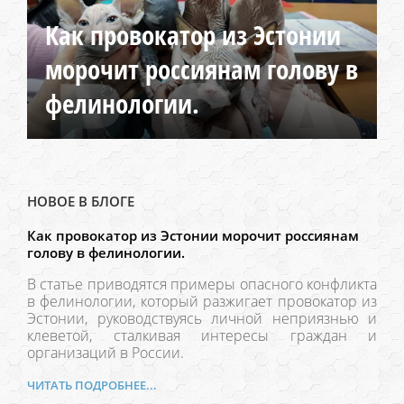
Как провокатор из Эстонии
морочит россиянам голову в
фелинологии.
НОВОЕ В БЛОГЕ
Как провокатор из Эстонии морочит россиянам
голову в фелинологии.
В статье приводятся примеры опасного конфликта
в фелинологии, который разжигает провокатор из
Эстонии, руководствуясь личной неприязнью и
клеветой, сталкивая интересы граждан и
организаций в России.
ЧИТАТЬ ПОДРОБНЕЕ...