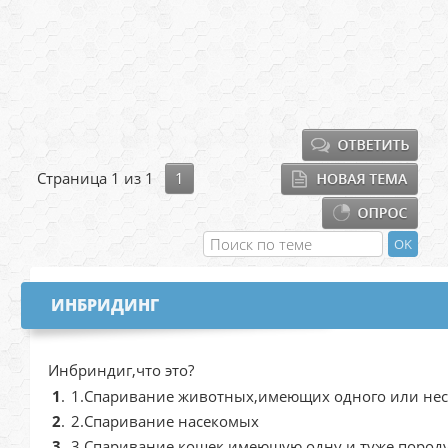
Страница
1
из
1
1
ИНБРИДИНГ
Инбриндиг,что это?
1
.
1.Спаривание животных,имеющих одного или нес
2
.
2.Спаривание насекомых
3
.
3.Спаривание кошек,имеющую одну и туже породу