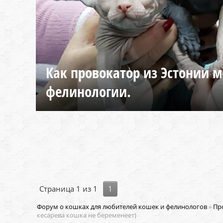
Как провокатор из Эстонии м
фелинологии.
Страница
1
из
1
1
Форум о кошках для любителей кошек и фелинологов
»
Пр
кесарева кошка не беременеет)