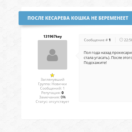
ПОСЛЕ КЕСАРЕВА КОШКА НЕ БЕРЕМЕНЕЕТ
131967key
Сообщение #
1
22:5
Пол года назад прокесари
стала угасать). После эт
Подскажите!
Заглянувший
Группа: Новички
Сообщений:
1
Репутация:
0
Замечания:
0%
Статус:
отсутствует