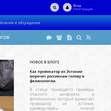
Вход
Регистрация
Мнения и обсуждения
ОГОВ
НОВОЕ В БЛОГЕ
Как провокатор из Эстонии
морочит россиянам голову в
фелинологии.
В статье приводятся примеры
опасного конфликта в
фелинологии, который разжигает
провокатор из Эстонии,
руководствуясь личной