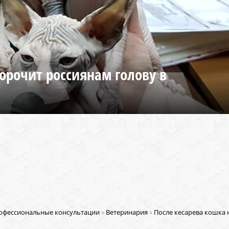
орочит россиянам голову в
офессиональные консультации
»
Ветеринария
»
После кесарева кошка 