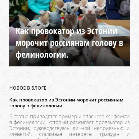
Как провокатор из Эстонии
морочит россиянам голову в
фелинологии.
НОВОЕ В БЛОГЕ
Как провокатор из Эстонии морочит россиянам
голову в фелинологии.
В статье приводятся примеры опасного конфликта
в фелинологии, который разжигает провокатор из
Эстонии, руководствуясь личной неприязнью и
клеветой, сталкивая интересы граждан и