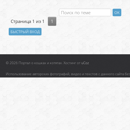
Страница
1
из
1
1
© 2026 Портал о кошках и котятах.
Хостинг от
uCoz
Использование авторских фотографий, видео и текстов с данного сайта бе