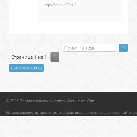
http://zabiaki39.ru/
Страница
1
из
1
1
© 2026 Портал о кошках и котятах.
Хостинг от
uCoz
Использование авторских фотографий, видео и текстов с данного сайта бе