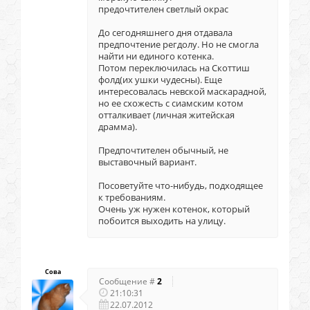
предочтителен светлый окрас
До сегодняшнего дня отдавала
предпочтение регдолу. Но не смогла
найти ни единого котенка.
Потом переключилась на Скоттиш
фолд(их ушки чудесны). Еще
интересовалась невской маскарадной,
но ее схожесть с сиамским котом
отталкивает (личная житейская
драмма).
Предпочтителен обычный, не
выставочный вариант.
Посоветуйте что-нибудь, подходящее
к требованиям.
Очень уж нужен котенок, который
побоится выходить на улицу.
Сова
Сообщение #
2
21:10:31
22.07.2012