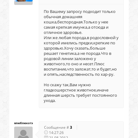
По Вашему запросу подходит только
обычная домашняя
кошка,беспородная.Только у нее
самая крепкая имунка,а отсюда и
отличное здоровье.
Или же любая порода,в родословной у
которой имелись предки,крепкие по
здоровью.Хочу сказать,больше
решает генетика,а не порода.Что в
родовой линии заложено у
животного,то оно и несет.Плюс
воспитание,что заложат,то и будет,но
и опять,наследственность по хар-ру.
Но скажу так,Вам нужно
гладкошерстное животное,иначе
длинная шерсть требует постоянного
ухода.
ялюблюкотэ
Сообщение #
3
14:27:26
21.08.2012