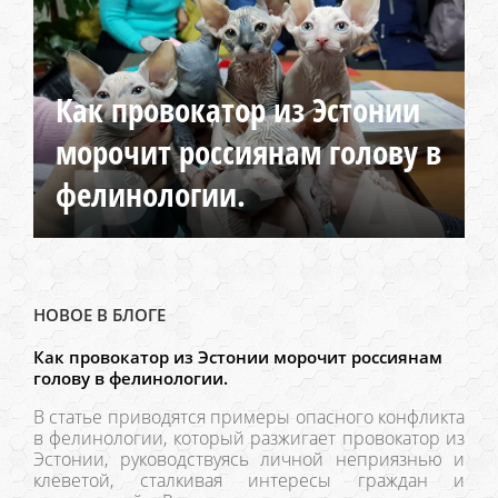
Как провокатор из Эстонии
морочит россиянам голову в
фелинологии.
НОВОЕ В БЛОГЕ
Как провокатор из Эстонии морочит россиянам
голову в фелинологии.
В статье приводятся примеры опасного конфликта
в фелинологии, который разжигает провокатор из
Эстонии, руководствуясь личной неприязнью и
клеветой, сталкивая интересы граждан и