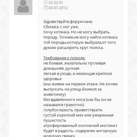
02:52:51
03.07.2012
Здравствуйте,форумчане.
Сбилась с ног уже.
Хочу котенка. Но не могу выбрать
породу. Точнее,не могу найти котенка
той породы,которую выбрала,от того
думаю расширить круг поиска.
Требования к породе:
не боевая, желательно пугливая
домашняя, ручная
легкая в уходе, и имеющая крепкое
здоровье
(мы живем на первом этаже. Не хочем
выпускать на улицу.Боимся за
животинку)
без вдавленного носа (как бы он не
назывался грамотно)
голубоглазость приветствуетя.
густой короткий мех или умеренная
пушистость
атрофированный охотничий инстинкт
будет в радость- содержим ангорскую
морскую свинку.