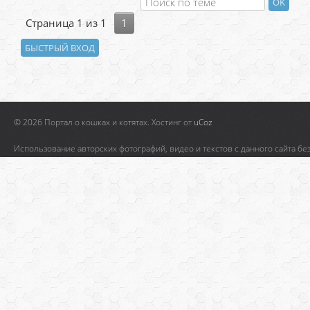
Страница
1
из
1
1
© 2026 Портал о кошках и котятах.
Хостинг от
uCoz
Использование авторских фотографий, видео и текстов с данного сайта бе