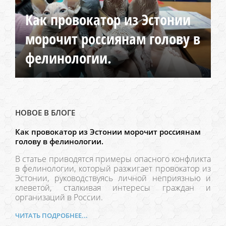
Как провокатор из Эстонии
морочит россиянам голову в
фелинологии.
НОВОЕ В БЛОГЕ
Как провокатор из Эстонии морочит россиянам
голову в фелинологии.
В статье приводятся примеры опасного конфликта
в фелинологии, который разжигает провокатор из
Эстонии, руководствуясь личной неприязнью и
клеветой, сталкивая интересы граждан и
организаций в России.
ЧИТАТЬ ПОДРОБНЕЕ...