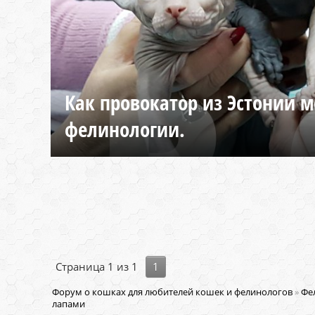
Как провокатор из Эстонии м
фелинологии.
Страница
1
из
1
1
Форум о кошках для любителей кошек и фелинологов
»
Фе
лапами