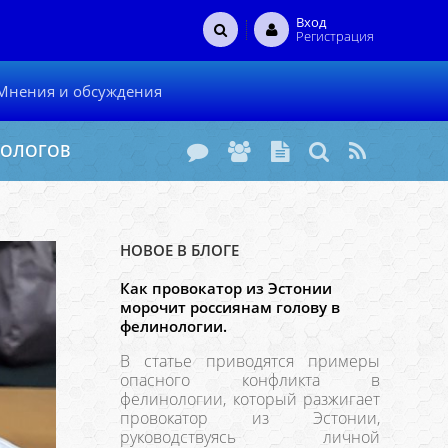
Вход
Регистрация
Мнения и обсуждения
НОЛОГОВ
НОВОЕ В БЛОГЕ
Как провокатор из Эстонии
морочит россиянам голову в
фелинологии.
В статье приводятся примеры
опасного конфликта в
фелинологии, который разжигает
провокатор из Эстонии,
руководствуясь личной