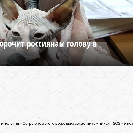
орочит россиянам голову в
линология
»
Острые темы о клубах, выставках, питомниках
»
SOS
»
У ко