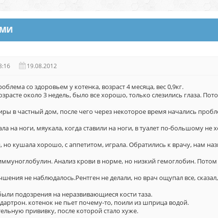
АМИ
8:16
19.08.2012
облема со здоровьем у котенка, возраст 4 месяца, вес 0,9кг.
озрасте около 3 недель, было все хорошо, только слезились глаза. Пот
иры в частный дом, после чего через некоторое время начались пробл
ла на ноги, мяукала, когда ставили на ноги, в туалет по-большому не 
 но кушала хорошо, с аппетитом, играла. Обратились к врачу, нам на
иммуноглобулин. Анализ крови в норме, но низкий гемоглобин. Потом
учшения не наблюдалось.Рентген не делали, но врач ощупал все, сказал,
были подозрения на неразвивающиеся кости таза.
дартрон. котенок не пьет почему-то, поили из шприца водой.
ельную прививку, после которой стало хуже.