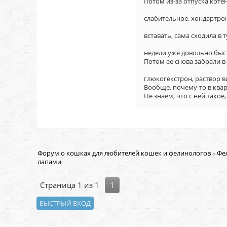
Потом из-за отпуска коте
слабительное, хондартрон
вставать, сама сходила в 
недели уже довольно быс
Потом ее снова забрали в
глюкогекстрон, раствор 
Вообще, почему-то в квар
Не знаем, что с ней такое
Форум о кошках для любителей кошек и фелинологов
»
Фе
лапами
Страница
1
из
1
1