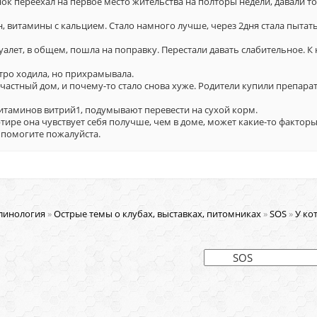
нок переехал на первое место жительства на полторы недели, давали т
, витамины с кальцием. Стало намного лучше, через 2дня стала пытат
туалет, в общем, пошла на поправку. Перестали давать слабительное. К
тро ходила, но прихрамывала.
 частный дом, и почему-то стало снова хуже. Родители купили препара
витаминов витрий1, подумывают перевести на сухой корм.
тире она чувствует себя получше, чем в доме, может какие-то факторы
, помогите пожалуйста.
линология
»
Острые темы о клубах, выставках, питомниках
»
SOS
»
У ко