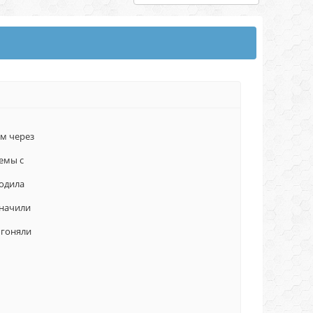
ом через
емы с
ходила
значили
 гоняли