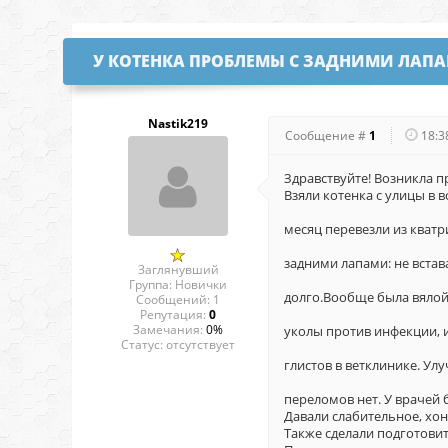
У КОТЕНКА ПРОБЛЕМЫ С ЗАДНИМИ ЛАП
Nastik219
Сообщение #
1
18:3
Здравствуйте! Возникла пр
Взяли котенка с улицы в в
месяц перевезли из кватр
задними лапами: не встава
Заглянувший
Группа: Новички
долго.Вообще была вялой,
Сообщений:
1
Репутация:
0
Замечания:
0%
уколы против инфекции, 
Статус:
отсутствует
глистов в ветклинике. Ул
переломов нет. У врачей 
Давали слабительное, хон
Также сделали подготовит