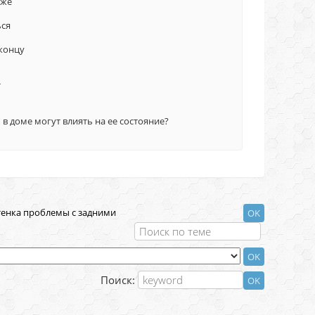
оже
ься
 концу
т
 в доме могут влиять на ее состояние?
тенка проблемы с задними
Поиск: