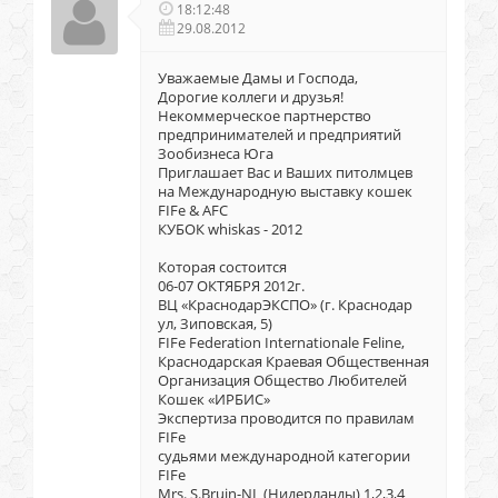
18:12:48
29.08.2012
Уважаемые Дамы и Господа,
Дорогие коллеги и друзья!
Некоммерческое партнерство
предпринимателей и предприятий
Зообизнеса Юга
Приглашает Вас и Ваших питолмцев
на Международную выставку кошек
FIFe & AFC
КУБОК whiskas - 2012
Которая состоится
06-07 ОКТЯБРЯ 2012г.
ВЦ «КраснодарЭКСПО» (г. Краснодар
ул, Зиповская, 5)
FIFe Federation Internationale Feline,
Краснодарская Краевая Общественная
Организация Общество Любителей
Кошек «ИРБИС»
Экспертиза проводится по правилам
FIFe
судьями международной категории
FIFe
Mrs. S.Bruin-NL (Нидерланды) 1,2,3,4