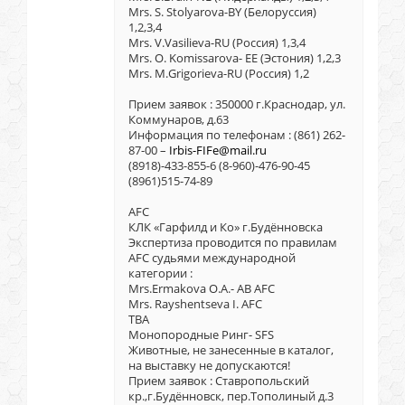
Mrs. S. Stolyarova-BY (Белоруссия)
1,2,3,4
Mrs. V.Vasilieva-RU (Россия) 1,3,4
Mrs. O. Komissarova- EE (Эстония) 1,2,3
Mrs. M.Grigorieva-RU (Россия) 1,2
Прием заявок : 350000 г.Краснодар, ул.
Коммунаров, д.63
Информация по телефонам : (861) 262-
87-00 –
Irbis-FIFe@mail.ru
(8918)-433-855-6 (8-960)-476-90-45
(8961)515-74-89
AFC
КЛК «Гарфилд и Ко» г.Будённовска
Экспертиза проводится по правилам
AFC судьями международной
категории :
Mrs.Ermakova O.A.- AB AFC
Mrs. Rayshentseva I. AFC
ТВА
Монопородные Ринг- SFS
Животные, не занесенные в каталог,
на выставку не допускаются!
Прием заявок : Cтавропольский
кр.,г.Будённовск, пер.Тополиный д.3