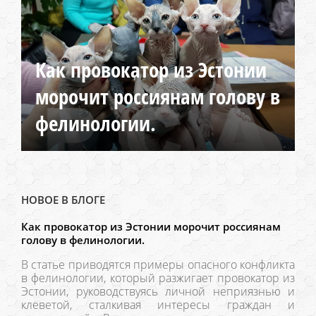
Как провокатор из Эстонии
морочит россиянам голову в
фелинологии.
НОВОЕ В БЛОГЕ
Как провокатор из Эстонии морочит россиянам
голову в фелинологии.
В статье приводятся примеры опасного конфликта
в фелинологии, который разжигает провокатор из
Эстонии, руководствуясь личной неприязнью и
клеветой, сталкивая интересы граждан и