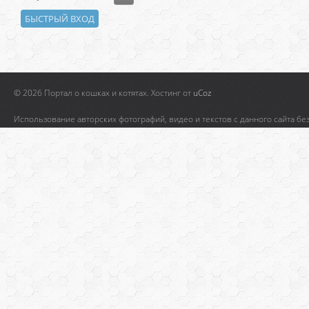
© 2026 Портал о кошках и котятах.
Хостинг от
uCoz
Использование авторских фотографий, видео и текстов с данного сайта бе