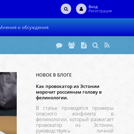
Вход
Регистрация
Мнения и обсуждения
НОВОЕ В БЛОГЕ
Как провокатор из Эстонии
морочит россиянам голову в
фелинологии.
В статье приводятся примеры
опасного конфликта в
фелинологии, который разжигает
провокатор из Эстонии,
руководствуясь личной