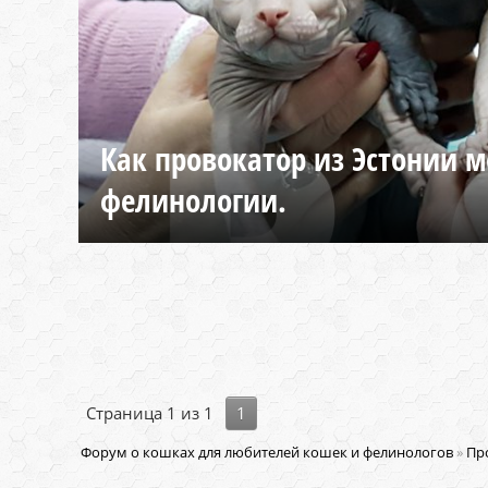
Как провокатор из Эстонии м
фелинологии.
Страница
1
из
1
1
Форум о кошках для любителей кошек и фелинологов
»
Пр