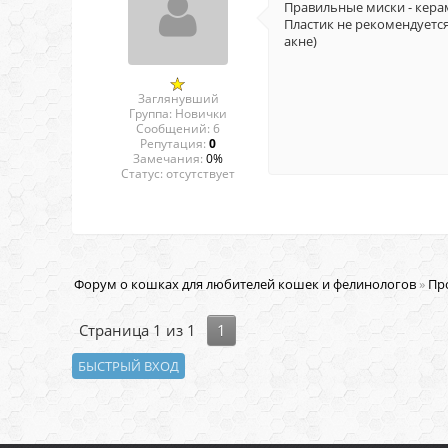
Правильные миски - кера
Пластик не рекомендуется
акне)
Заглянувший
Группа: Новички
Сообщений:
6
Репутация:
0
Замечания:
0%
Статус:
отсутствует
Форум о кошках для любителей кошек и фелинологов
»
Пр
Страница
1
из
1
1