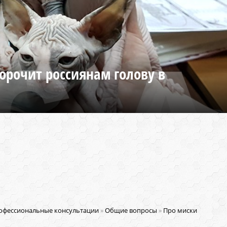
орочит россиянам голову в
офессиональные консультации
»
Общие вопросы
»
Про миски