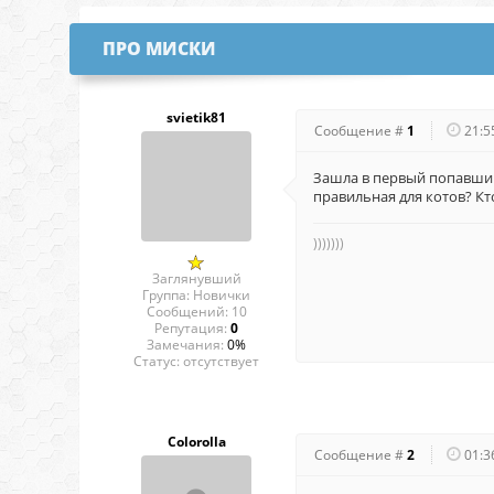
ПРО МИСКИ
svietik81
Сообщение #
1
21:5
Зашла в первый попавший
правильная для котов? Кт
)))))))
Заглянувший
Группа: Новички
Сообщений:
10
Репутация:
0
Замечания:
0%
Статус:
отсутствует
Colorolla
Сообщение #
2
01:3