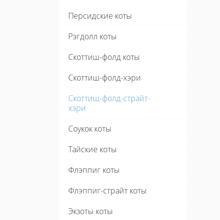
Персидские коты
Рэгдолл коты
Скоттиш-фолд коты
Скоттиш-фолд-хэри
Скоттиш-фолд-страйт-
хэри
Соукок коты
Тайские коты
Флэппиг коты
Флэппиг-страйт коты
Экзоты коты