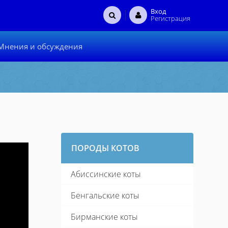
Вход
Регистрация
Мнения и обсуждения
ПОРОДЫ КОТОВ
Абиссинские коты
Бенгальские коты
Бирманские коты