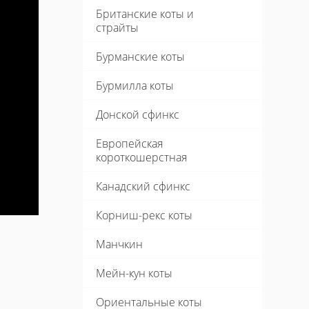
Британские коты и
страйты
Бурманские коты
Бурмилла коты
Донской сфинкс
Европейская
короткошерстная
Канадский сфинкс
Корниш-рекс коты
Манчкин
Мейн-кун коты
Ориентальные коты