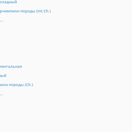
оладный
рчемпион породы (Int.Ch.)
..
иентальная
ный
ион породы (Ch.)
..