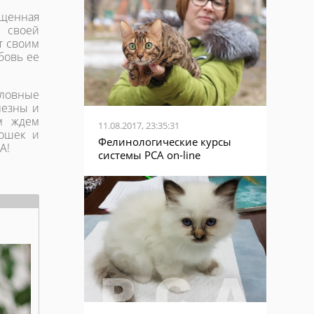
ященная
т своей
т своим
бовь ее
словные
лезны и
м ждем
11.08.2017, 23:35:31
кошек и
Фелинологические курсы
А!
системы PCA on-line