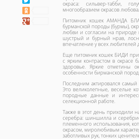
окраса: сильвер-табби, го
многообразием окрасов любовал
Питомник кошек АМАНДА БЛА
бурманской породы (бурмы), ок
любви и согласии на природе 
шустрый и бурный нрав, лос
впечатление у всех любителей 
Еще питомник кошек БИДИ прин
с ярким контрастом в окрасе б
здоровье. Яркие отметины о
особенности бирманской пород
Последним актировался самый
Это великолепные, веселые ко
породные данные и интерес
селекционной работе.
Также в этот день приходили 
серебра: шиншилла и серебрис
племенного использования, ко
окрасом, миролюбивым характер
заботливых рук, тонких цените