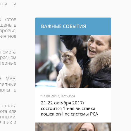
отой и
 котов
ащены в
ВАЖНЫЕ СОБЫТИЯ
оровье,
риятное
помета,
красном
ктерные
НГ МАУ.
олепные
ивны в
17.08.2017, 02:53:24
21-22 октября 2017г
 окраса
состоится 15-ая выставка
ота для
кошек on-line системы PCA
анными,
учших и