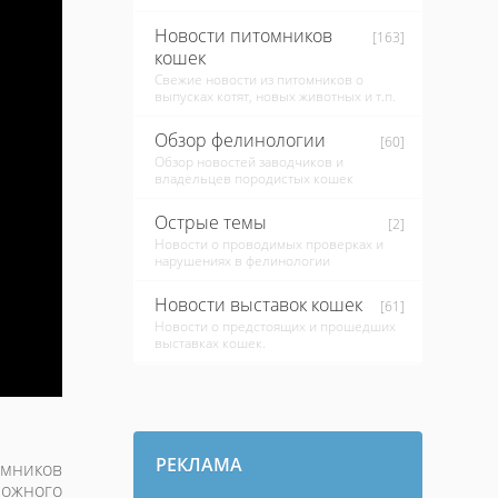
Новости питомников
[163]
кошек
Свежие новости из питомников о
выпусках котят, новых животных и т.п.
Обзор фелинологии
[60]
Обзор новостей заводчиков и
владельцев породистых кошек
Острые темы
[2]
Новости о проводимых проверках и
нарушениях в фелинологии
Новости выставок кошек
[61]
Новости о предстоящих и прошедших
выставках кошек.
РЕКЛАМА
мников
ложного