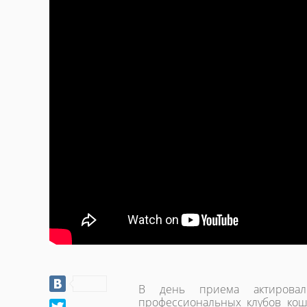
В день приема актировал
профессиональных клубов кош