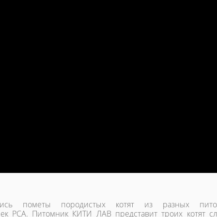
ись пометы породистых котят из разных пито
ек РСА. Питомник КИТИ ЛАВ представит троих котят с