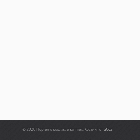
© 2026 Портал о кошках и котятах.
Хостинг от
uCoz