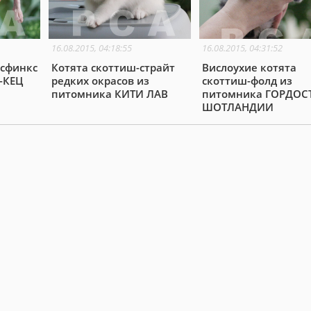
16.08.2015, 04:18:55
16.08.2015, 04:31:52
 сфинкс
Котята скоттиш-страйт
Вислоухие котята
-КЕЦ
редких окрасов из
скоттиш-фолд из
питомника КИТИ ЛАВ
питомника ГОРДОС
ШОТЛАНДИИ