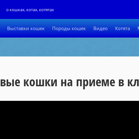
Л
о кошках, котах, котятах
Выставки кошек
Породы кошек
Видео
Котята
вые кошки на приеме в клу