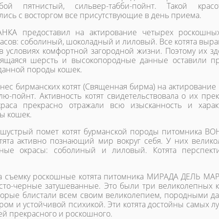
лубой пятнистый, сильвер-табби-пойнт. Такой крас
ись с восторгом все присутствующие в день приема.
НКА предоставил на актирование четырех роскошных
расов: соболиный, шоколадный и лиловый. Все котята выр
в условиях комфортной загородной жизни. Поэтому их зд
нящаяся шерсть и высокопородные данные оставили п
данной породы кошек.
ес бирманских котят (Священная бирма) на актирование 
лю-пойнт. Активность котят свидетельствовала о их пре
краса прекрасно отражали всю изысканность и хара
ы кошек.
 шустрый помет котят бурманской породы питомника ВО
тята активно познающий мир вокруг себя. У них велик
ные окрасы: соболиный и лиловый. Котята перспект
на съемку роскошные котята питомника МИРАДА ДЕЛЬ МАР
то-черные затушеванные. Это были три великолепных к
торые блистали всем своим великолепием, породными д
ом и устойчивой психикой. Эти котята достойны самых л
лей прекрасного и роскошного.