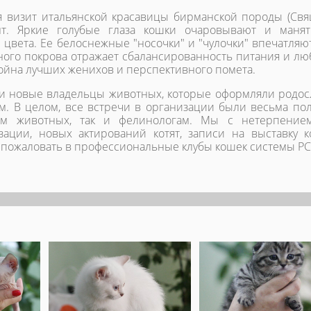
 визит итальянской красавицы бирманской породы (Св
йнт. Яркие голубые глаза кошки очаровывают и маня
 цвета. Ее белоснежные "носочки" и "чулочки" впечатляю
ного покрова отражает сбалансированность питания и лю
тойна лучших женихов и перспективного помета.
ли новые владельцы животных, которые оформляли родо
м. В целом, все встречи в организации были весьма по
цам животных, так и фелинологам. Мы с нетерпение
ации, новых актирований котят, записи на выставку 
 пожаловать в профессиональные клубы кошек системы РС