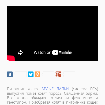
Питомник кошек
БЕЛЫЕ ЛАПКИ
(система РСА)
выпустил помет котят породы Священная бирма.
Все котята обладают отличным фенотипом и
генотипом. Приобретая котят в питомнике кошек