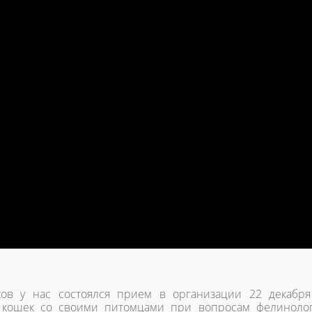
ов у нас состоялся прием в организации 22 декабря
 кошек со своими питомцами при вопросам фелиноло