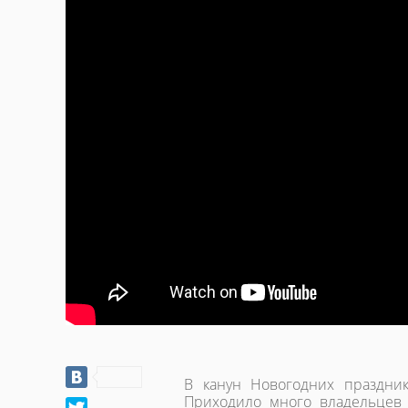
В канун Новогодних праздник
Приходило много владельцев