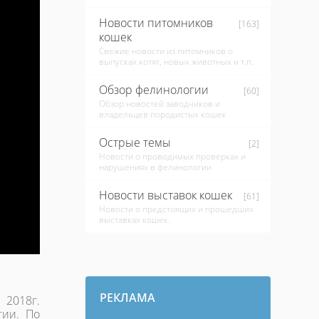
Новости питомников
[163]
кошек
Свежие новости из питомников о
выпусках котят, новых животных и т.п.
Обзор фелинологии
[60]
Обзор новостей заводчиков и
владельцев породистых кошек
Острые темы
[2]
Новости о проводимых проверках и
нарушениях в фелинологии
Новости выставок кошек
[61]
Новости о предстоящих и прошедших
выставках кошек.
РЕКЛАМА
 2018г.
гии. По