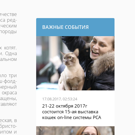
ичестве
са ред-
ическим
ВАЖНЫЕ СОБЫТИЯ
 породы
 котят.
и. Одна
альном
ыло три
ш-фолд-
черный
 окраса
ращены,
17.08.2017, 02:53:24
авляют
21-22 октября 2017г
состоится 15-ая выставка
кошек on-line системы PCA
ская, в
бристо-
типом и