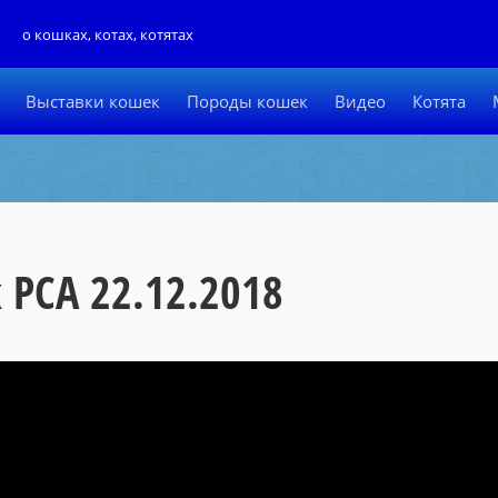
Л
о кошках, котах, котятах
Выставки кошек
Породы кошек
Видео
Котята
 PCA 22.12.2018