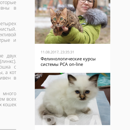
оторые
ивны в
четырех
нистый.
ективой
стрые и
11.08.2017, 23:35:31
ве двух
Фелинологические курсы
линкс).
системы PCA on-line
кошка с
, а кот
тивен в
 много
ем всех
х кошек