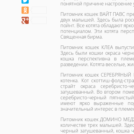
понятной причине настроение у
Питомник кошек ВАЙТ ПАВС пре
двух малышей. Здесь была рос
пойнт. Все котята обладают я
потенциалом. Эти котята пер
Священная бирма.
Питомник кошек КЛЕА выпустил
Здесь были кошки окраса черн
кошка перспективна в плем
разведении. Котята веселые, ж
Питомник кошек СЕРЕБРЯНЫЙ К
котенка. Кот скоттиш-фолд-ст
страйт окраса серебристо-ч
затушеванный. Во втором помет
серебристо-черный пятнисты
имеют ярко выраженные пор
значительный интерес в племе
Питомник кошек ДОМИНО МЕДЖИК
количестве трех малышей. Зде
черный затушеванный, кошка 