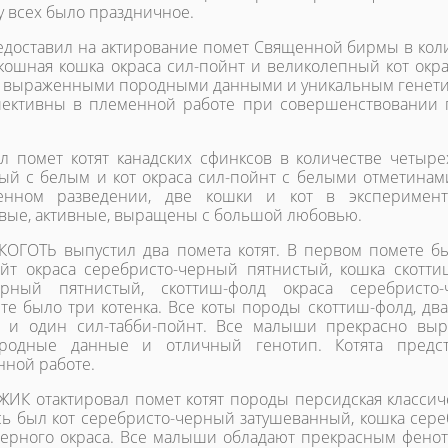
 всех было праздничное.
доставил на актирование помет Священной бирмы в кол
кошная кошка окраса сил-пойнт и великолепный кот окра
рко выраженными породными данными и уникальным генет
спективны в племенной работе при совершенствовании
 помет котят канадских сфинксов в количестве четырех
ый с белым и кот окраса сил-пойнт с белыми отметинам
енном разведении, две кошки и кот в эксперимент
ивые, активные, выращены с большой любовью.
ОГОТЬ выпустил два помета котят. В первом помете б
райт окраса серебристо-черный пятнистый, кошка скотти
ерный пятнистый, скоттиш-фолд окраса серебристо-
е было три котенка. Все коты породы скоттиш-фолд, два
й и один сил-табби-пойнт. Все малыши прекрасно вы
одные данные и отличный генотип. Котята предст
нной работе.
 отактировал помет котят породы персидская классиче
сь был кот серебристо-черный затушеванный, кошка сере
черного окраса. Все малыши обладают прекрасным фено