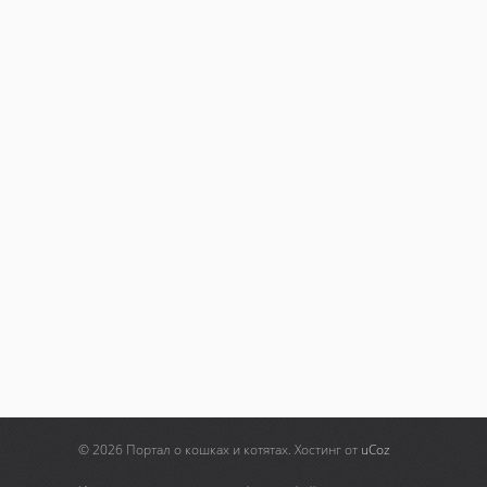
© 2026 Портал о кошках и котятах.
Хостинг от
uCoz