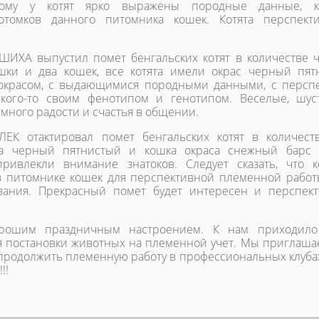
тому у котят ярко выражены породные данные, к
отомков данного питомника кошек. Котята перспект
ИХА выпустил помет бенгальских котят в количестве 
ки и два кошек, все котята имели окрас черный пят
окрасом, с выдающимися породными данными, с персп
кого-то своим фенотипом и генотипом. Веселые, шу
 много радости и счастья в общении.
К отактировал помет бенгальских котят в количест
а черный пятнистый и кошка окраса снежный барс (
ривлекли внимание знатоков. Следует сказать, что 
в питомнике кошек для перспективной племенной работы
вания. Прекрасный помет будет интересен и перспек
рошим праздничным настроением. К нам приходило
я постановки животных на племенной учет. Мы приглаша
продолжить племенную работу в профессиональных клуба
!!