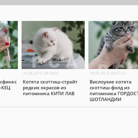
16.08.2015, 04:18:55
16.08.2015, 04:31:52
 сфинкс
Котята скоттиш-страйт
Вислоухие котята
-КЕЦ
редких окрасов из
скоттиш-фолд из
питомника КИТИ ЛАВ
питомника ГОРДОС
ШОТЛАНДИИ