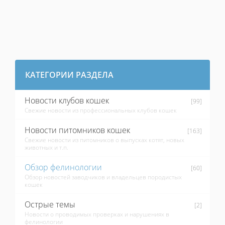
КАТЕГОРИИ РАЗДЕЛА
Новости клубов кошек
[99]
Свежие новости из профессиональных клубов кошек
Новости питомников кошек
[163]
Свежие новости из питомников о выпусках котят, новых
животных и т.п.
Обзор фелинологии
[60]
Обзор новостей заводчиков и владельцев породистых
кошек
Острые темы
[2]
Новости о проводимых проверках и нарушениях в
фелинологии