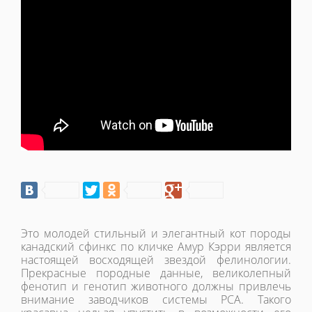
Это молодей стильный и элегантный кот породы
канадский сфинкс по кличке Амур Кэрри является
настоящей восходящей звездой фелинологии.
Прекрасные породные данные, великолепный
фенотип и генотип животного должны привлечь
внимание заводчиков системы РСА. Такого