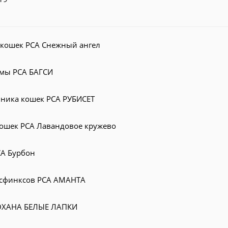
 кошек PCA Снежный ангел
емы PCA БАГСИ
мника кошек PCA РУБИСЕТ
кошек PCA Лавандовое кружево
CA Бурбон
 сфинксов PCA АМАНТА
ЙОХАНА БЕЛЫЕ ЛАПКИ