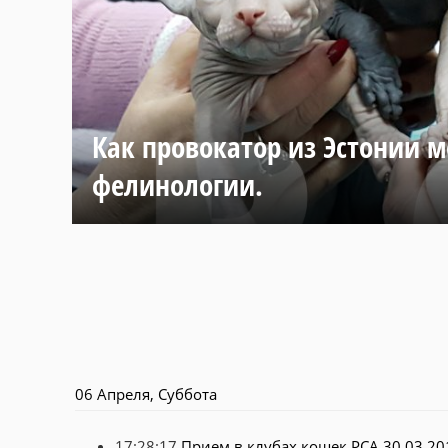
Как провокатор из Эстонии м
фелинологии.
06 Апреля, Суббота
17:28:17
Прием в клубах кошек PCA 30.03.20