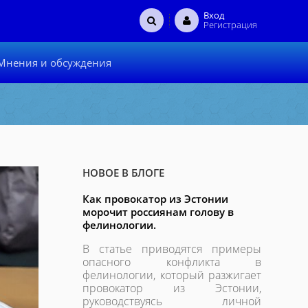
Вход
Регистрация
Мнения и обсуждения
НОВОЕ В БЛОГЕ
Как провокатор из Эстонии
морочит россиянам голову в
фелинологии.
В статье приводятся примеры
опасного конфликта в
фелинологии, который разжигает
провокатор из Эстонии,
руководствуясь личной