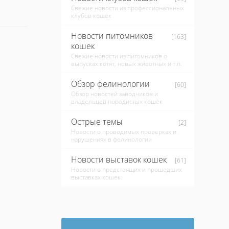
Свежие новости из профессиональных
клубов кошек
Новости питомников
[163]
кошек
Свежие новости из питомников о
выпусках котят, новых животных и т.п.
Обзор фелинологии
[60]
Обзор новостей заводчиков и
владельцев породистых кошек
Острые темы
[2]
Новости о проводимых проверках и
нарушениях в фелинологии
Новости выставок кошек
[61]
Новости о предстоящих и прошедших
выставках кошек.