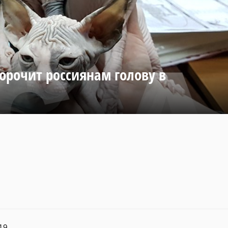
орочит россиянам голову в
19