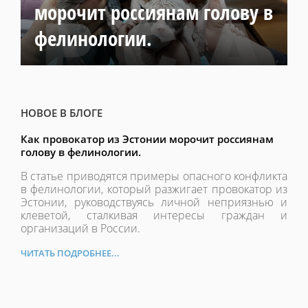
морочит россиянам голову в
фелинологии.
НОВОЕ В БЛОГЕ
Как провокатор из Эстонии морочит россиянам
голову в фелинологии.
В статье приводятся примеры опасного конфликта
в фелинологии, который разжигает провокатор из
Эстонии, руководствуясь личной неприязнью и
клеветой, сталкивая интересы граждан и
организаций в России.
ЧИТАТЬ ПОДРОБНЕЕ...